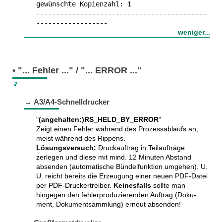
gewünschte Kopienzahl: 1
-------------------------------------------
------------------
weniger...
• "... Fehler ..." / "... ERROR ..."
→ A3/A4-Schnelldrucker
"
(angehalten:)RS_HELD_BY_ERROR
"
Zeigt einen Fehler während des Prozess­ablaufs an,
meist während des Rippens.
Lösungsversuch:
Druck­auf­trag in Teil­auf­träge
zerlegen und diese mit mind. 12 Minuten Abstand
absenden (auto­ma­tische Bündel­funk­tion umgehen). U.
U. reicht bereits die Erzeu­gung einer neuen PDF-Datei
per PDF-Drucker­treiber.
Keines­falls
sollte man
hingegen den fehler­produ­zie­renden Auftrag (Doku­
ment, Doku­ment­samm­lung) erneut absenden!