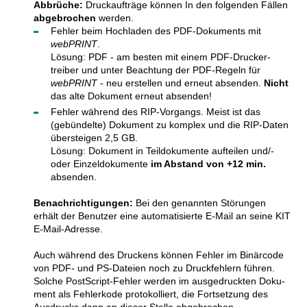
Abbrüche:
Druckaufträge können In den folgenden Fällen
abge­brochen
werden.
Fehler beim Hochladen des PDF-Doku­ments mit
webPRINT
.
Lösung: PDF - am besten mit einem PDF-Drucker­
treiber und unter Beach­tung der PDF-Regeln für
webPRINT
- neu erstellen und erneut absenden.
Nicht
das alte Dokument erneut absenden!
Fehler während des RIP-Vorgangs. Meist ist das
(gebün­delte) Doku­ment zu komplex und die RIP-Daten
über­steigen 2,5 GB.
Lösung: Dokument in Teildoku­mente aufteilen und/­
oder Einzel­doku­mente
im Abstand von +12 min.
absenden.
Benachrichtigungen:
Bei den genannten Störungen
erhält der Benutzer eine auto­mati­sierte E-Mail an seine KIT
E-Mail-Adresse.
Auch während des Druckens können Fehler im Binär­code
von PDF- und PS-Dateien noch zu Druck­fehlern führen.
Solche Post­Script-Fehler werden im ausge­druckten Doku­
ment als Fehler­kode proto­kolliert, die Fort­setzung des
Ausdrucks dann an dieser Stelle abgebrochen.