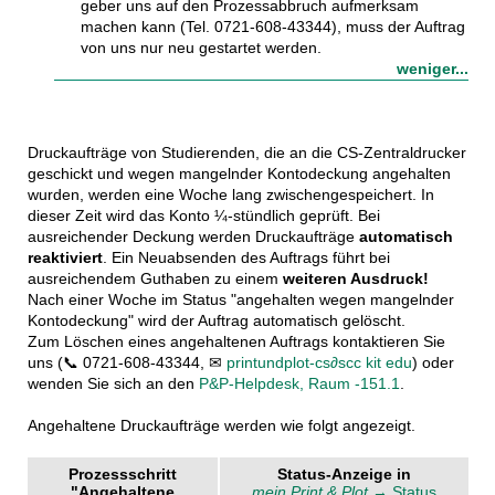
geber uns auf den Prozess­abbruch auf­merk­sam
machen kann (Tel. 0721-608-43344), muss der Auftrag
von uns nur neu gestartet werden.
weniger...
Druckaufträge von Studierenden, die an die CS-Zentraldrucker
geschickt und wegen mangelnder Kontodeckung angehalten
wurden, werden eine Woche lang zwischengespeichert. In
dieser Zeit wird das Konto ¼-stündlich geprüft. Bei
ausreichender Deckung werden Druckaufträge
automatisch
reaktiviert
. Ein Neuabsenden des Auftrags führt bei
ausreichendem Guthaben zu einem
weiteren Ausdruck!
Nach einer Woche im Status "angehalten wegen mangelnder
Kontodeckung" wird der Auftrag automatisch gelöscht.
Zum Löschen eines angehaltenen Auftrags kontaktieren Sie
uns (
📞 0721-608-43344,
✉
printundplot-cs
∂scc kit edu
) oder
wenden Sie sich an den
P&P-Helpdesk, Raum -151.1
.
Angehaltene Druckaufträge werden wie folgt angezeigt.
Prozessschritt
Status-Anzeige in
"Angehaltene
mein Print & Plot
→ Status