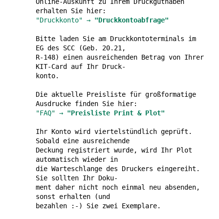
Online-Auskunft zu Ihrem Druck­gut­haben
erhalten Sie hier:
"Druckkonto" →
"Druckkontoabfrage"
Bitte laden Sie am Druck­konto­ter­minals im
EG des SCC (Geb. 20.21,
R-148) einen ausrei­chenden Betrag von Ihrer
KIT-Card auf Ihr Druck-
konto.
Die aktuelle Preisliste für groß­for­ma­tige
Aus­drucke finden Sie hier:
"FAQ" →
"Preisliste Print & Plot"
Ihr Konto wird viertel­stünd­lich geprüft.
Sobald eine ausreichende
Deckung registriert wurde, wird Ihr Plot
auto­ma­tisch wieder in
die Warteschlange des Druckers einge­reiht.
Sie sollten Ihr Doku-
ment daher nicht noch einmal neu absenden,
sonst erhalten (und
bezahlen :-) Sie zwei Exemplare.