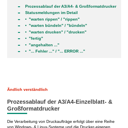
Prozessablauf der A3/A4- & Großformatdrucker
Statusmeldungen im Detail
• "warten rippen" / "rippen"
• "warten bündeln" / "bündeln"
• "warten drucken" / "drucken"
• "fertig"
• "angehalten ..."
• "... Fehler ..." / "... ERROR ..."
Ändlich verständlich
Prozessablauf der A3/A4-Einzelblatt- &
Großformatdrucker
Die Verarbeitung von Druckaufträge erfolgt über eine Reihe
von Windows- & Linux-Systeme und die Drucker-eigenen