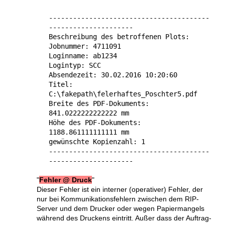
----------------------------------------
---------------------
Beschreibung des betroffenen Plots:
Jobnummer: 4711091
Loginname: ab1234
Logintyp: SCC
Absendezeit: 30.02.2016 10:20:60
Titel:
C:\fakepath\felerhaftes_Poschter5.pdf
Breite des PDF-Dokuments:
841.0222222222222 mm
Höhe des PDF-Dokuments:
1188.861111111111 mm
gewünschte Kopienzahl: 1
----------------------------------------
---------------------
"
Fehler @ Druck
"
Dieser Fehler ist ein interner (opera­tiver) Fehler, der
nur bei Kommuni­ka­tions­fehlern zwischen dem RIP-
Server und dem Drucker oder wegen Papier­mangels
während des Druckens eintritt. Außer dass der Auftrag­