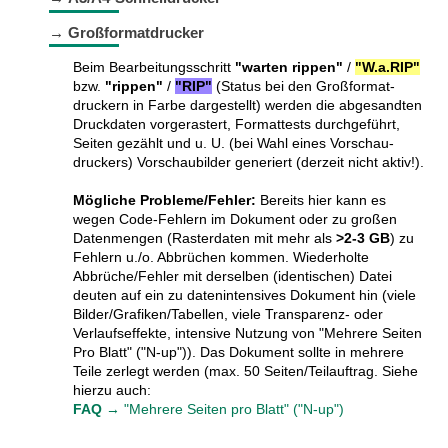
→ Großformatdrucker
Beim Bearbeitungsschritt
"warten rippen"
/
"W.a.RIP"
bzw.
"rippen"
/
"RIP"
(Status bei den Groß­format­
druckern in Farbe darge­stellt) werden die abge­sandten
Druck­daten vorge­rastert, Format­tests durch­geführt,
Seiten gezählt und u. U. (bei Wahl eines Vorschau­
druckers) Vorschau­bilder gene­riert (derzeit nicht aktiv!).
Mögliche Probleme/Fehler:
Bereits hier kann es
wegen Code-Fehlern im Doku­ment oder zu großen
Daten­mengen (Raster­daten mit mehr als
>2-3 GB
) zu
Fehlern u./o. Abbrüchen kommen. Wieder­holte
Abbrüche/­Fehler mit derselben (iden­ti­schen) Datei
deuten auf ein zu daten­inten­sives Doku­ment hin (viele
Bilder/­Grafiken/­Tabellen, viele Trans­pa­renz- oder
Verlaufs­effekte, inten­sive Nutzung von "Mehrere Seiten
Pro Blatt" ("N-up")). Das Doku­ment sollte in mehrere
Teile zerlegt werden (max. 50 Seiten/­Teil­auf­trag. Siehe
hierzu auch:
FAQ
→ "Mehrere Seiten pro Blatt" ("N-up")