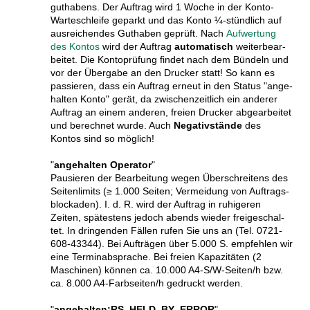
gut­habens. Der Auf­trag wird 1 Woche in der Konto-
Warte­schleife geparkt und das Konto ¼-stünd­lich auf
aus­rei­chen­des Gut­haben geprüft. Nach
Auf­wer­tung
des Kontos
wird der Auf­trag
auto­matisch
weiter­be­ar­
bei­tet. Die Konto­prü­fung findet nach dem Bün­deln und
vor der Über­gabe an den Drucker statt! So kann es
pas­sieren, dass ein Auf­trag erneut in den Status "ange­
hal­ten Konto" gerät, da zwischen­zeit­lich ein anderer
Auf­trag an einem anderen, freien Drucker abge­ar­bei­tet
und berech­net wurde. Auch
Negativ­stände
des
Kontos sind so möglich!
"
angehalten Operator
"
Pausieren der Bearbeitung wegen Über­schrei­tens des
Seiten­limits (≥ 1.000 Seiten; Ver­mei­dung von Auf­trags­
blocka­den). I. d. R. wird der Auf­trag in ruhi­geren
Zeiten, spätes­tens jedoch abends wieder frei­ge­schal­
tet. In drin­gen­den Fällen rufen Sie uns an (Tel. 0721-
608-43344). Bei Auf­trägen über 5.000 S. empfeh­len wir
eine Termin­ab­sprache. Bei freien Kapa­zi­tä­ten (2
Maschinen) können ca. 10.000 A4-S/W-Seiten/h bzw.
ca. 8.000 A4-Farb­seiten/h gedruckt werden.
"
angehalten:RS_HELD_BY_ERROR
"