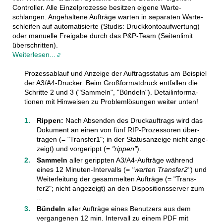
Controller. Alle Einzel­prozesse besitzen eigene Warte­
schlangen. Ange­haltene Aufträge warten in sepa­raten Warte­
schleifen auf auto­mati­sierte (Studis: Druck­konto­auf­wertung)
oder manu­elle Frei­gabe durch das P&P-Team (Seiten­limit
überschritten).
Weiterlesen...
Prozessablauf und Anzeige der Auftrags­status am Beispiel
der A3/A4-Drucker. Beim Groß­format­druck entfallen die
Schritte 2 und 3 ("Sammeln", "Bündeln"). Detail­informa­
tionen mit Hinweisen zu Problem­lösungen weiter unten!
Rippen:
Nach Absenden des Druck­auftrags wird das
Doku­ment an einen von fünf RIP-Prozes­soren über­
tragen (= "Trans­fer1"; in der Status­anzeige nicht ange­
zeigt) und vorgerippt (=
"rippen"
).
Sammeln
aller gerippten A3/A4-Aufträge während
eines 12 Minuten-Inter­valls (=
"warten Trans­fer2"
) und
Weiter­leitung der gesam­melten Aufträge (= "Trans­
fer2"; nicht ange­zeigt) an den Disposi­tions­server zum
...
Bündeln
aller Aufträge eines Benutzers aus dem
vergangenen 12 min. Intervall zu einem PDF mit