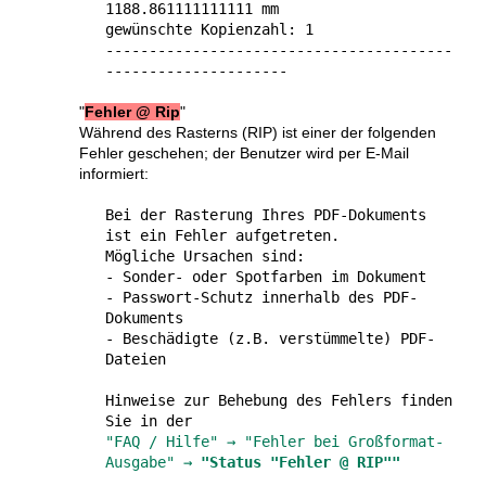
1188.861111111111 mm
gewünschte Kopienzahl: 1
----------------------------------------
---------------------
"
Fehler @ Rip
"
Während des Rasterns (RIP) ist einer der fol­gen­den
Fehler geschehen; der Benutzer wird per E-Mail
informiert:
Bei der Rasterung Ihres PDF-Doku­ments
ist ein Fehler aufgetreten.
Mögliche Ursachen sind:
- Sonder- oder Spotfarben im Dokument
- Passwort-Schutz innerhalb des PDF-
Dokuments
- Beschädigte (z.B. verstümmelte) PDF-
Dateien
Hinweise zur Behebung des Fehlers finden
Sie in der
"FAQ / Hilfe" → "Fehler bei Großformat-
Ausgabe" →
"Status "Fehler @ RIP""