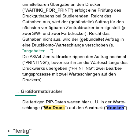
unmittel­baren Über­gabe an den Drucker
("WAITING_FOR_PRINT") erfolgt eine Prüfung des
Druck­gut­habens bei Studie­renden. Reicht das
Guthaben aus, wird der (gebün­delte) Auftrag für den
nächsten verfüg­baren Zentral­drucker bereit­gestellt (je
zwei S/W- und zwei Farb­drucker). Reicht das
Guthaben nicht aus, wird der (gebün­delte) Auftrag in
eine Druck­konto-Warte­schlange verschoben (s.
"angehalten ..."
).
Die A3/A4-Zentraldrucker rippen den Auftrag nochmal
("PRINTING"), bevor sie ihn an die Warte­schlange des
Druck­werks über­geben ("PRINTING"; zwei Bearbei­
tungs­prozesse mit zwei Warte­schlangen auf den
Druckern).
→ Großformatdrucker
Die fertigen RIP-Daten warten hier u. U. in der Warte­
schlange ("
W.a.Druck
") auf den Ausdruck ("
drucken
").
• "fertig"