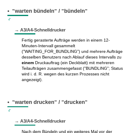
• "warten bündeln" / "bündeln"
→ A3/A4-Schnelldrucker
Fertig gerasterte Aufträge werden in einem 12-
Minuten-Intervall gesam­melt
("WAITING_FOR_BUNDLING") und mehrere Aufträge
desselben Benutzers nach Ablauf dieses Inter­valls zu
einem
Druck­auftrag (ein Deck­blatt) mit mehreren
Teilauf­trägen zusammen­gefasst ("BUNDLING"; Status
wird i. d. R. wegen des kurzen Prozesses nicht
angezeigt).
• "warten drucken" / "drucken"
→ A3/A4-Schnelldrucker
Nach dem Bündeln und ein weiteres Mal vor der