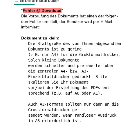
→ Großformatdrucker
"
Fehler @ Download
"
Die Vorprüfung des Doku­ments hat einen der fol­gen­
den Fehler ermittelt; der Benutzer wird per E-Mail
informiert:
Dokument zu klein:
Die Blattgröße des von Ihnen abge­sandten
Doku­ments ist zu gering
(z.B. nur A4) für die Groß­format­drucker.
Solch kleine Dokumente
werden schneller und preis­werter über
die zentralen A4- bzw. A3-
Einzelblattdrucker gedruckt. Bitte
skalieren Sie Ihr Dokument
vor/bei der Erstellung des PDFs ent­
sprech­end (z.B. auf A0 oder A1).
Auch A3-Formate sollten nur dann an die
Gross­format­drucker ge-
sendet werden, wenn rand­loser Ausdruck
in A3 erfor­der­lich ist.