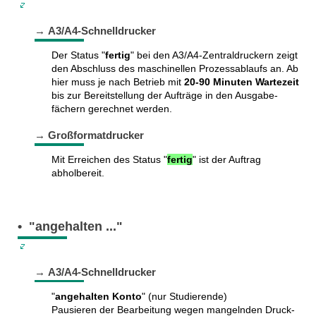
→ A3/A4-Schnelldrucker
Der Status "
fertig
" bei den A3/A4-Zentral­druckern zeigt
den Abschluss des maschi­nellen Prozess­ablaufs an. Ab
hier muss je nach Betrieb mit
20-90 Minuten Warte­zeit
bis zur Bereit­stellung der Aufträge in den Ausgabe­
fächern gerechnet werden.
→ Großformatdrucker
Mit Erreichen des Status "
fertig
" ist der Auftrag
abholbereit.
• "angehalten ..."
→ A3/A4-Schnelldrucker
"
angehalten Konto
" (nur Studierende)
Pausieren der Bearbeitung wegen man­geln­den Druck­