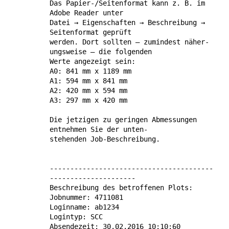
Das Papier-/Seitenformat kann z. B. im
Adobe Reader unter
Datei → Eigenschaften → Beschrei­bung →
Seiten­format geprüft
werden. Dort sollten – zumindest näher­
ungs­weise – die folgenden
Werte angezeigt sein:
A0: 841 mm x 1189 mm
A1: 594 mm x 841 mm
A2: 420 mm x 594 mm
A3: 297 mm x 420 mm
Die jetzigen zu geringen Abmes­sungen
entnehmen Sie der unten-
stehenden Job-Beschreibung.
----------------------------------------
---------------------
Beschreibung des betroffenen Plots:
Jobnummer: 4711081
Loginname: ab1234
Logintyp: SCC
Absendezeit: 30.02.2016 10:10:60