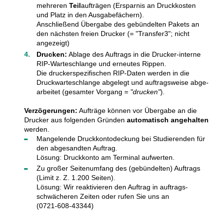
mehreren
Teil
­aufträgen (Ersparnis an Druck­kosten
und Platz in den Ausgabefächern).
Anschließend Übergabe des gebün­delten Pakets an
den näch­sten freien Drucker (= "Trans­fer3"; nicht
angezeigt)
Drucken:
Ablage des Auftrags in die Drucker-interne
RIP-Warte­schlange und erneutes Rippen.
Die druckerspezifischen RIP-Daten werden in die
Druck­warte­schlange abge­legt und auftrags­weise abge­
arbeitet (gesamter Vorgang =
"drucken"
).
Verzögerungen:
Aufträge können vor Übergabe an die
Drucker aus folgenden Gründen
auto­matisch ange­halten
werden.
Mangelende Druckkonto­deckung bei Studie­renden für
den abge­sandten Auftrag.
Lösung: Druckkonto am Terminal aufwerten.
Zu großer Seitenumfang des (gebün­delten) Auftrags
(Limit z. Z. 1.200 Seiten).
Lösung: Wir reaktivieren den Auftrag in auftrags­
schwäch­eren Zeiten oder rufen Sie uns an
(0721-608-43344)