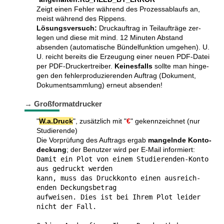
Zeigt einen Fehler während des Pro­zess­ab­laufs an,
meist während des Rippens.
Lösungsversuch:
Druck­auf­trag in Teil­auf­träge zer­
legen und diese mit mind. 12 Minuten Ab­stand
absenden (auto­ma­tische Bündel­funktion umge­hen). U.
U. reicht bereits die Erzeu­gung einer neuen PDF-Datei
per PDF-Drucker­trei­ber.
Keines­falls
sollte man hin­ge­
gen den fehler­pro­du­zie­ren­den Auf­trag (Doku­ment,
Doku­ment­samm­lung) erneut absenden!
→ Großformatdrucker
"
W.a.Druck
", zusätzlich mit "
€
" gekenn­zeichnet (nur
Studierende)
Die Vorprüfung des Auftrags ergab
mangelnde Konto­
deckung
; der Benut­zer wird per E-Mail informiert:
Damit ein Plot von einem Studie­ren­den-Konto
aus gedruckt werden
kann, muss das Druck­konto einen ausreich­
enden Deckungsbetrag
aufweisen. Dies ist bei Ihrem Plot leider
nicht der Fall.