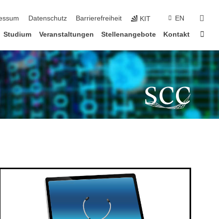
suc
essum
Datenschutz
Barrierefreiheit
EN
KIT
Star
Studium
Veranstaltungen
Stellenangebote
Kontakt