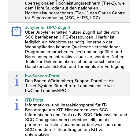
überregionalen Hochleistungsrechnern (Tier-2), wie
dem HoreKa, oder auf den nationalen
Höchstleistungsrechnern (Tier-1) des Gauss Centre
for Supercomputing (JSC, HLRS, LRZ).
Jupyter für HPC-Zugriff
Über Jupyter erhalten Nutzer Zugriff auf die vom
SCC betriebenen HPC-Ressourcen. Hierfür ist
lediglich ein Webbrowser nötig. Innerhalb der
Webapplikation können Quellcode verschiedener
Programmiersprachen editiert und ausgeführt und
Berechnungen interaktiv visualisiert werden. Neben
Tools zur Dokumentation stehen unterschiedliche
Benutzerschnittstellen und Terminals zur Verfügung.
bw-Support-Portal
Das Baden Württemberg Support Portal ist ein
Ticket-System für mehrere Landesdienste wie
bwCloud und bwHPC.
ITB Portal
Informations- und Interaktionsportal für IT-
Beauftragte am KIT. Hier werden vom SCC
Informationen und Tools (z.B. SCC-Ticketsystem und
SCC-Changekalender) bereitgestellt, um die
partnerschaftliche Zusammenarbeit zwischen dem
SCC und den IT-Beauftragten am KIT zu
unterstützen .