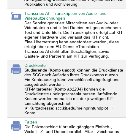
Publikation und Archivierung.
Transcribe AI - Transkription von Audio- und
Videoaufzeichnungen
Der Service generiert Mitschriften aus Audio- oder
Videodateien und liefert Dateien mit gesprochenem
Text und Untertiteln. Die Transkription erfolgt auf KIT
eigener Hardware und verlässt das KIT nicht.
Eine Übersetzung kann angefordert werden, diese
erfolgt über den EU-Dienst eTranslation.
Transcribe AI steht allen Beschäftigten, sowie
Gästen- und Partnern am KIT zur Verfügung.
Druckkonto
Studierende (Konto
u
abcd
) können die Druckdienste
des SCC nach Aufladen ihres Druckkontos nutzen.
Ein Kontoauszug kann verschlüsselt abgefragt und
ausgedruckt werden.
KIT-Mitarbeiter (Konto
ab1234
) können die
Druckdienste uneingeschränkt nutzen. Anfallende
Kosten werden monatlich mit der jeweiligen KIT-
Einrichtung abgerechnet.
★ Kurzadresse: scc.kit.edu/meinprintundplot →
Konto
Falzen
Die Falzmaschine führt alle gängigen Einfach-,
Wickel-, Z- und Doppelparallel-, Altar-, Zeichnungs-