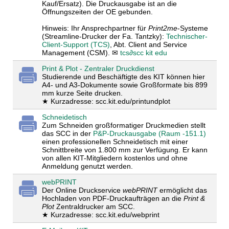
Kauf/Ersatz). Die Druckausgabe ist an die
Öffnungszeiten der OE gebunden.
Hinweis: Ihr Ansprechpartner für
Print2me
-Systeme
(Streamline-Drucker der Fa. Tantzky):
Technischer-
Client-Support (TCS)
, Abt. Client and Service
Management (CSM). ✉
tcs
∂scc kit edu
Print & Plot - Zentraler Druckdienst
Studierende und Beschäftigte des KIT können hier
A4- und A3-Dokumente sowie Großformate bis 899
mm kurze Seite drucken.
★ Kurzadresse: scc.kit.edu/printundplot
Schneidetisch
Zum Schneiden großformatiger Druckmedien stellt
das SCC in der
P&P-Druckausgabe (Raum -151.1)
einen professionellen Schneidetisch mit einer
Schnittbreite von 1.800 mm zur Verfügung. Er kann
von allen KIT-Mitgliedern kostenlos und ohne
Anmeldung genutzt werden.
webPRINT
Der Online Druckservice
webPRINT
ermöglicht das
Hochladen von PDF-Druckaufträgen an die
Print &
Plot
Zentraldrucker am SCC.
★ Kurzadresse: scc.kit.edu/webprint