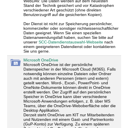
WebDAV. Die Daten werden auf dem neuesten
Stand der Technik gesichert und vor Katastrophen
verschiedener Art geschützt (ohne direkten
Benutzerzugriff auf die gesicherten Kopien).
Der Dienst ist nicht zur Speicherung persönlicher,
kommerzieller oder sonstiger nichtwissenschaftlicher
Daten geeignet. Wenn Sie einen speziellen
Datenanwendungsfall haben, suchen Sie bitte auf
unserer
SCC-Datendienstauswahl-Webseite
nach
einem geeigneteren Datendienst oder kontaktieren
Sie uns gerne.
Microsoft OneDrive
Microsoft OneDrive ist der persönliche
Datenspeicher in der Microsoft Cloud (M365). Falls
notwendig können einzelne Dateien oder Ordner
auch mit anderen Personen (intern und extern)
geteilt werden. Word-, Excel-, PowerPoint- und
OneNote-Dokumente können direkt in OneDrive
erstellt werden. Der Zugriff auf den persönlichen
Speicher in OneDrive kann über verschiedene
Microsoft-Anwendungen erfolgen, z. B. über MS
Teams, über die OneDrive-Weboberfläche oder die
Desktop Applikation.
Derzeit steht OneDrive am KIT nur Mitarbeitenden
und Nutzenden mit einem Gast- und Partnerkonto
(GuP-Konto) zur Verfügung.
Zu einem späteren