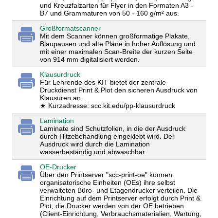
und Kreuzfalzarten für Flyer in den Formaten A3 -
B7 und Grammaturen von 50 - 160 g/m² aus.
Großformatscanner
Mit dem Scanner können großformatige Plakate,
Blaupausen und alte Pläne in hoher Auflösung und
mit einer maximalen Scan-Breite der kurzen Seite
von 914 mm digitalisiert werden.
Klausurdruck
Für Lehrende des KIT bietet der zentrale
Druckdienst Print & Plot den sicheren Ausdruck von
Klausuren an.
★ Kurzadresse: scc.kit.edu/pp-klausurdruck
Lamination
Laminate sind Schutzfolien, in die der Ausdruck
durch Hitzebehandlung eingeklebt wird. Der
Ausdruck wird durch die Lamination
wasserbeständig und abwaschbar.
OE-Drucker
Über den Printserver "scc-print-oe" können
organisatorische Einheiten (OEs) ihre selbst
verwalteten Büro- und Etagendrucker verteilen. Die
Einrichtung auf dem Printserver erfolgt durch Print &
Plot, die Drucker werden von der OE betrieben
(Client-Einrichtung, Verbrauchsmaterialien, Wartung,