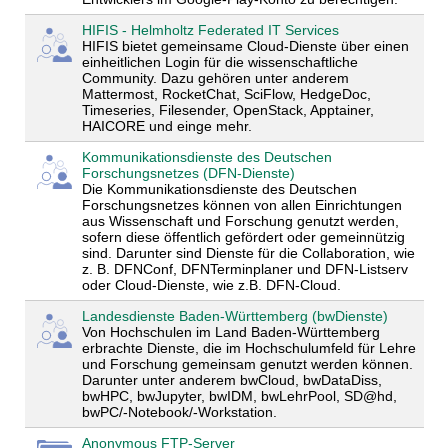
HIFIS - Helmholtz Federated IT Services
HIFIS bietet gemeinsame Cloud-Dienste über einen
einheitlichen Login für die wissenschaftliche
Community. Dazu gehören unter anderem
Mattermost, RocketChat, SciFlow, HedgeDoc,
Timeseries, Filesender, OpenStack, Apptainer,
HAICORE und einge mehr.
Kommunikationsdienste des Deutschen
Forschungsnetzes (DFN-Dienste)
Die Kommunikationsdienste des Deutschen
Forschungsnetzes können von allen Einrichtungen
aus Wissenschaft und Forschung genutzt werden,
sofern diese öffentlich gefördert oder gemeinnützig
sind. Darunter sind Dienste für die Collaboration, wie
z. B. DFNConf, DFNTerminplaner und DFN-Listserv
oder Cloud-Dienste, wie z.B. DFN-Cloud.
Landesdienste Baden-Württemberg (bwDienste)
Von Hochschulen im Land Baden-Württemberg
erbrachte Dienste, die im Hochschulumfeld für Lehre
und Forschung gemeinsam genutzt werden können.
Darunter unter anderem bwCloud, bwDataDiss,
bwHPC, bwJupyter, bwIDM, bwLehrPool, SD@hd,
bwPC/-Notebook/-Workstation.
Anonymous FTP-Server