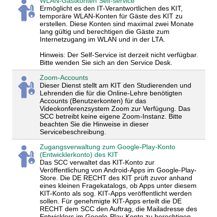
WLAN-Gastkonten Self-service
Ermöglicht es den IT-Verantwortlichen des KIT,
temporäre WLAN-Konten für Gäste des KIT zu
erstellen. Diese Konten sind maximal zwei Monate
lang gültig und berechtigen die Gäste zum
Internetzugang im WLAN und in der LTA.
Hinweis: Der Self-Service ist derzeit nicht verfügbar.
Bitte wenden Sie sich an den Service Desk.
Zoom-Accounts
Dieser Dienst stellt am KIT den Studierenden und
Lehrenden die für die Online-Lehre benötigten
Accounts (Benutzerkonten) für das
Videokonferenzsystem Zoom zur Verfügung. Das
SCC betreibt keine eigene Zoom-Instanz. Bitte
beachten Sie die Hinweise in dieser
Servicebeschreibung.
Zugangsverwaltung zum Google-Play-Konto
(Entwicklerkonto) des KIT
Das SCC verwaltet das KIT-Konto zur
Veröffentlichung von Android-Apps im Google-Play-
Store. Die DE RECHT des KIT prüft zuvor anhand
eines kleinen Fragekatalogs, ob Apps unter diesem
KIT-Konto als sog. KIT-Apps veröffentlicht werden
sollen. Für genehmigte KIT-Apps erteilt die DE
RECHT dem SCC den Auftrag, die Mailadresse des
Entwicklers im Google-Play-Konto zu berechtigen.