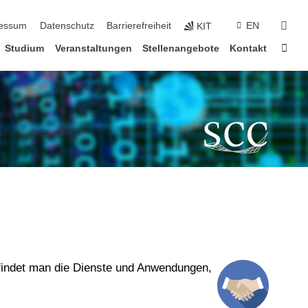
suc
essum
Datenschutz
Barrierefreiheit
EN
KIT
Star
Studium
Veranstaltungen
Stellenangebote
Kontakt
 findet man die Dienste und Anwendungen,