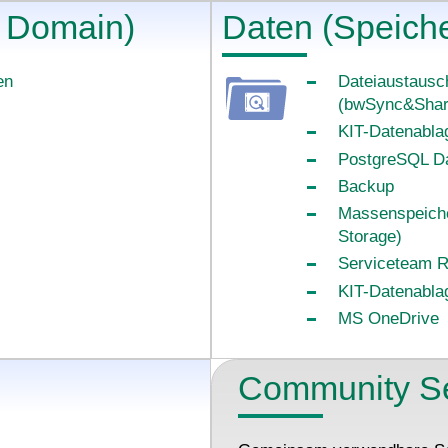
, Domain)
Daten (Speiche
en
Dateiaustausc
(bwSync&Shar
KIT-Datenabla
PostgreSQL D
Backup
Massenspeiche
Storage)
Serviceteam 
KIT-Datenablag
MS OneDrive
Community Se