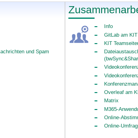
Zusammenarbe
Info
GitLab am KIT
KIT Teamseite
Nachrichten und Spam
Dateiaustausc
(bwSync&Shar
Videokonferen
Videokonferen
Konferenzmana
Overleaf am K
Matrix
M365-Anwendu
Online-Abstim
Online-Umfrag