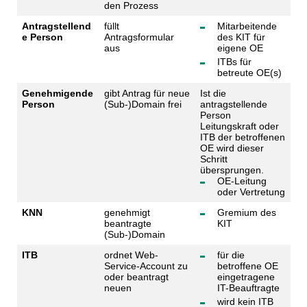
den Prozess
Antragstellend
füllt
Mitarbeitende
e Person
Antragsformular
des KIT für
aus
eigene OE
ITBs für
betreute OE(s)
Genehmigende
gibt Antrag für neue
Ist die
Person
(Sub-)Domain frei
antragstellende
Person
Leitungskraft oder
ITB der betroffenen
OE wird dieser
Schritt
übersprungen.
OE-Leitung
oder Vertretung
KNN
genehmigt
Gremium des
beantragte
KIT
(Sub-)Domain
ITB
ordnet Web-
für die
Service-Account zu
betroffene OE
oder beantragt
eingetragene
neuen
IT-Beauftragte
wird kein ITB