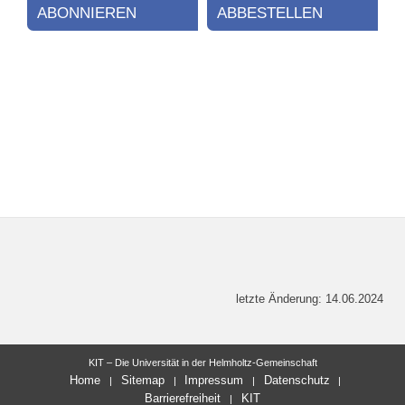
ABONNIEREN
ABBESTELLEN
letzte Änderung: 14.06.2024
KIT – Die Universität in der Helmholtz-Gemeinschaft
Home
Sitemap
Impressum
Datenschutz
Barrierefreiheit
KIT