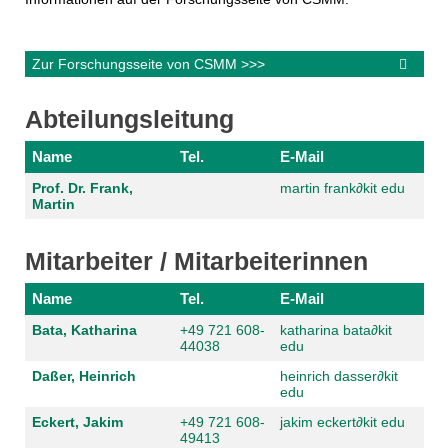
Zur Forschungsseite von CSMM
>>>

Abteilungsleitung
Name
Tel.
E-Mail
Prof. Dr. Frank,
martin frank
∂
kit edu
Martin
Mitarbeiter / Mitarbeiterinnen
Name
Tel.
E-Mail
Bata, Katharina
+49 721 608-
katharina bata
∂
kit
44038
edu
Daßer, Heinrich
heinrich dasser
∂
kit
edu
Eckert, Jakim
+49 721 608-
jakim eckert
∂
kit edu
49413