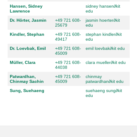
Hansen, Sidney
sidney hansen
∂
kit
Lawrence
edu
Dr. Hörter, Jasmin
+49 721 608-
jasmin hoerter
∂
kit
25679
edu
Kindler, Stephan
+49 721 608-
stephan kindler
∂
kit
49417
edu
Dr. Loevbak, Emil
+49 721 608-
emil loevbak
∂
kit edu
45009
Müller, Clara
+49 721 608-
clara mueller
∂
kit edu
44038
Patwardhan,
+49 721 608-
chinmay
Chinmay Sachin
45009
patwardhan
∂
kit edu
Sung, Suehaeng
suehaeng sung
∂
kit
edu