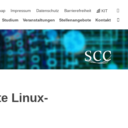
erspringen
suc
map
Impressum
Datenschutz
Barrierefreiheit
KIT
Star
Studium
Veranstaltungen
Stellenangebote
Kontakt
e Linux-