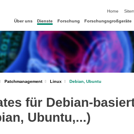
Navigation üb
Home
Site
Über uns
Dienste
Forschung
Forschungsgroßgeräte
Patchmanagement
Linux
Debian, Ubuntu
es für Debian-basiert
ian, Ubuntu,...)