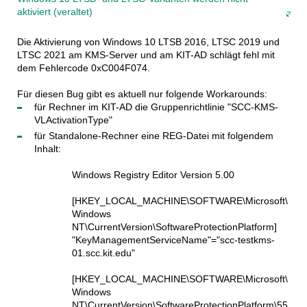
aktiviert (veraltet)
Die Aktivierung von Windows 10 LTSB 2016, LTSC 2019 und
LTSC 2021 am KMS-Server und am KIT-AD schlägt fehl mit
dem Fehlercode 0xC004F074.
Für diesen Bug gibt es aktuell nur folgende Workarounds:
für Rechner im KIT-AD die Gruppenrichtlinie "SCC-KMS-
VLActivationType"
für Standalone-Rechner eine REG-Datei mit folgendem
Inhalt:
Windows Registry Editor Version 5.00
[HKEY_LOCAL_MACHINE\SOFTWARE\Microsoft\
Windows
NT\CurrentVersion\SoftwareProtectionPlatform]
"KeyManagementServiceName"="scc-testkms-
01.scc.kit.edu"
[HKEY_LOCAL_MACHINE\SOFTWARE\Microsoft\
Windows
NT\CurrentVersion\SoftwareProtectionPlatform\55