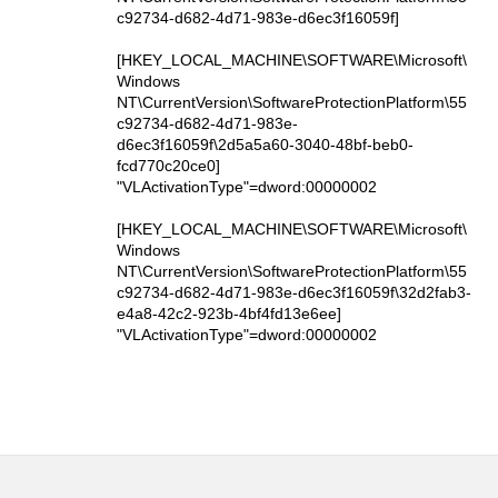
c92734-d682-4d71-983e-d6ec3f16059f]
[HKEY_LOCAL_MACHINE\SOFTWARE\Microsoft\
Windows
NT\CurrentVersion\SoftwareProtectionPlatform\55
c92734-d682-4d71-983e-
d6ec3f16059f\2d5a5a60-3040-48bf-beb0-
fcd770c20ce0]
"VLActivationType"=dword:00000002
[HKEY_LOCAL_MACHINE\SOFTWARE\Microsoft\
Windows
NT\CurrentVersion\SoftwareProtectionPlatform\55
c92734-d682-4d71-983e-d6ec3f16059f\32d2fab3-
e4a8-42c2-923b-4bf4fd13e6ee]
"VLActivationType"=dword:00000002