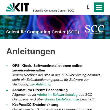
suchen
Scientific Computing Center (SCC)
Scientific Computing Center (SCC)
Anleitungen
OPSI-Kiosk: Softwareinstallationen selbst
zuweisen/verwalten
Jedem Rechner der sich in der TCS-Verwaltung befindet,
steht ein Selbstbedienungsportal für Software zur
Verfügung:
zur Anleitung
.
Acrobat Pro Lizenz: Beschaffung
Allgemeines zu
Adobe im Softwarekatalog
des SCC
Die Lizenz wird über
dieses Bestellformular
beschafft.
KeePassXC Ersteinrichtung
Die wichtigsten Schritte für eine Ersteinrichtung von