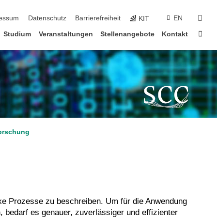
suc
essum
Datenschutz
Barrierefreiheit
EN
KIT
Star
Studium
Veranstaltungen
Stellenangebote
Kontakt
orschung
xe Prozesse zu beschreiben. Um für die Anwendung
 bedarf es genauer, zuverlässiger und effizienter