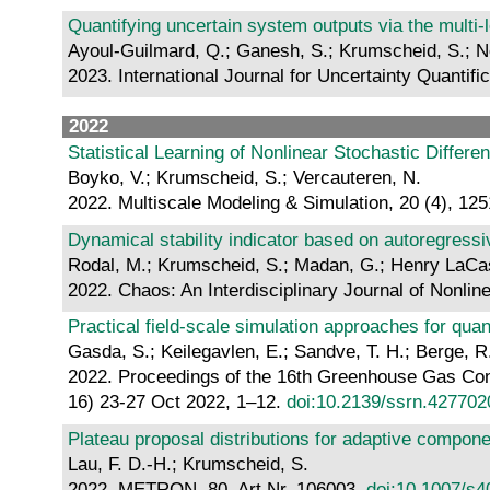
Quantifying uncertain system outputs via the multi
Ayoul-Guilmard, Q.; Ganesh, S.; Krumscheid, S.; No
2023. International Journal for Uncertainty Quantifi
2022
Statistical Learning of Nonlinear Stochastic Differe
Boyko, V.; Krumscheid, S.; Vercauteren, N.
2022. Multiscale Modeling & Simulation, 20 (4), 1
Dynamical stability indicator based on autoregressiv
Rodal, M.; Krumscheid, S.; Madan, G.; Henry LaCas
2022. Chaos: An Interdisciplinary Journal of Nonline
Practical field-scale simulation approaches for quant
Gasda, S.; Keilegavlen, E.; Sandve, T. H.; Berge, R
2022. Proceedings of the 16th Greenhouse Gas Con
16) 23-27 Oct 2022, 1–12.
doi:10.2139/ssrn.427702
Plateau proposal distributions for adaptive compone
Lau, F. D.-H.; Krumscheid, S.
2022. METRON, 80, Art.Nr. 106003.
doi:10.1007/s