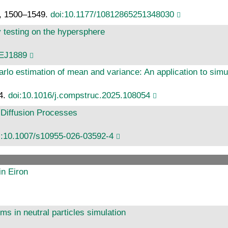
), 1500–1549.
doi:10.1177/10812865251348030
y testing on the hypersphere
BEJ1889
rlo estimation of mean and variance: An application to simula
54.
doi:10.1016/j.compstruc.2025.108054
Diffusion Processes
i:10.1007/s10955-026-03592-4
in Eiron
ms in neutral particles simulation