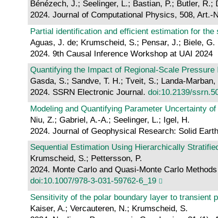
Bénézech, J.; Seelinger, L.; Bastian, P.; Butler, R.;
2024. Journal of Computational Physics, 508, Art.-
Partial identification and efficient estimation for t
Aguas, J. de; Krumscheid, S.; Pensar, J.; Biele, G.
2024. 9th Causal Inference Workshop at UAI 2024
Quantifying the Impact of Regional-Scale Pressure
Gasda, S.; Sandve, T. H.; Tveit, S.; Landa-Marban, 
2024. SSRN Electronic Journal.
doi:10.2139/ssrn.5
Modeling and Quantifying Parameter Uncertainty of
Niu, Z.; Gabriel, A.-A.; Seelinger, L.; Igel, H.
2024. Journal of Geophysical Research: Solid Earth
Sequential Estimation Using Hierarchically Stratif
Krumscheid, S.; Pettersson, P.
2024. Monte Carlo and Quasi-Monte Carlo Methods : 
doi:10.1007/978-3-031-59762-6_19
Sensitivity of the polar boundary layer to transien
Kaiser, A.; Vercauteren, N.; Krumscheid, S.