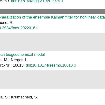
45–60.
doi:10.5194/npg-31-45-2024
neralization of the ensemble Kalman filter for nonlinear data
pone, R.
0.3934/fods.2022016
cean biogeochemical model
, M.; Nerger, L.
rt.-Nr.: 18613.
doi:10.18174/sesmo.18613
da, S.; Krumscheid, S.