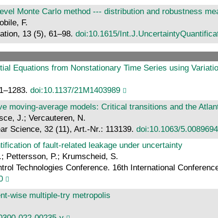
-level Monte Carlo method --- distribution and robustness m
bile, F.
cation, 13 (5), 61–98.
doi:10.1615/Int.J.UncertaintyQuantific
ntial Equations from Nonstationary Time Series using Variati
251–1283.
doi:10.1137/21M1403989
e moving-average models: Critical transitions and the Atlant
ce, J.; Vercauteren, N.
ar Science, 32 (11), Art.-Nr.: 113139.
doi:10.1063/5.0089694
ification of fault-related leakage under uncertainty
.; Pettersson, P.; Krumscheid, S.
trol Technologies Conference. 16th International Confere
0
nt-wise multiple-try metropolis
40300-022-00235-y