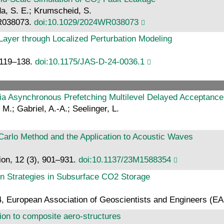
da, S. E.; Krumscheid, S.
WR038073.
doi:10.1029/2024WR038073
 Layer through Localized Perturbation Modeling
, 119–138.
doi:10.1175/JAS-D-24-0036.1
via Asynchronous Prefetching Multilevel Delayed Acceptance
M.; Gabriel, A.-A.; Seelinger, L.
 Carlo Method and the Application to Acoustic Waves
ion, 12 (3), 901–931.
doi:10.1137/23M1588354
ion Strategies in Subsurface CO2 Storage
 European Association of Geoscientists and Engineers (E
ion to composite aero-structures