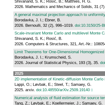
Shivanand, S. K.; Rosić, B.; Matthies, H. G.
2026. Mathematics and Mechanics of Solids, 31 (7
A general maximal projection approach to uniformit
Borodavka, J. I.; Ebner, B.
2026. Bernoulli, 32 (2), 996–1019.
doi:10.3150/25-
Scale-invariant Monte Carlo and multilevel Monte Ca
Shivanand, S. K.; Rosić, B.
2026. Computers & Structures, 321, Art.-Nr.: 1080
Limit Theorems for One-Dimensional Homogenized 
Borodavka, J. I.; Krumscheid, S.
2026. Journal of Statistical Physics, 193 (3), 35.
do
2025
2D implementation of Kinetic-diffusion Monte Carlo 
Lappi, O.; Løvbak, E.; Steel, T.; Samaey, G.
2025. arxiv.
doi:10.48550/arXiv.2509.19140
Numerical analysis of fluid estimation for source ter
Tang, Z.; Løvbak, E.; Koellermeier, J.; Samaey, G.