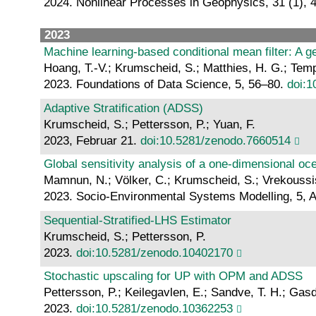
2024. Nonlinear Processes in Geophysics, 31 (1), 
2023
Machine learning-based conditional mean filter: A ge
Hoang, T.-V.; Krumscheid, S.; Matthies, H. G.; Tem
2023. Foundations of Data Science, 5, 56–80.
doi:1
Adaptive Stratification (ADSS)
Krumscheid, S.; Pettersson, P.; Yuan, F.
2023, Februar 21.
doi:10.5281/zenodo.7660514
Global sensitivity analysis of a one-dimensional o
Mamnun, N.; Völker, C.; Krumscheid, S.; Vrekoussis
2023. Socio-Environmental Systems Modelling, 5, A
Sequential-Stratified-LHS Estimator
Krumscheid, S.; Pettersson, P.
2023.
doi:10.5281/zenodo.10402170
Stochastic upscaling for UP with OPM and ADSS
Pettersson, P.; Keilegavlen, E.; Sandve, T. H.; Gas
2023.
doi:10.5281/zenodo.10362253