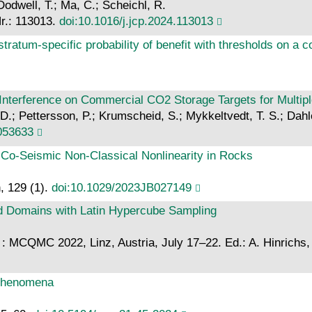
 Dodwell, T.; Ma, C.; Scheichl, R.
Nr.: 113013.
doi:10.1016/j.jcp.2024.113013
he stratum-specific probability of benefit with thresholds on a
 Interference on Commercial CO2 Storage Targets for Multip
D.; Pettersson, P.; Krumscheid, S.; Mykkeltvedt, T. S.; Dahl
053633
 Co‐Seismic Non‐Classical Nonlinearity in Rocks
, 129 (1).
doi:10.1029/2023JB027149
ied Domains with Latin Hypercube Sampling
MCQMC 2022, Linz, Austria, July 17–22. Ed.: A. Hinrichs, 3
t phenomena