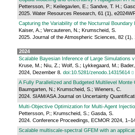
Pettersson, P.; Keilegavlen, E.; Sandve, T. H.; Gas
2025. Water Resources Research, 61 (1), e2024
Capturing the Variability of the Nocturnal Boundary
Kaiser, A.; Vercauteren, N.; Krumscheid, S.
2025. Journal of the Atmospheric Sciences, 82 (1)
2024
Scalable Bayesian Inference of Large Simulations 
Kruse, M.; Niu, Z.; Wolf, S.; Lykkegaard, M.; Bader, 
2024, Dezember 8.
doi:10.5281/zenodo.14315614
A Fully Parallelized and Budgeted Multilevel Monte
Baumgarten, N.; Krumscheid, S.; Wieners, C.
2024. SIAM/ASA Journal on Uncertainty Quantificat
Multi-Objective Optimization for Multi-Agent Inject
Pettersson, P.; Krumscheid, S.; Gasda, S.
2024. Conference Proceedings, ECMOR 2024, 1–14,
Scalable multiscale-spectral GFEM with an applicat