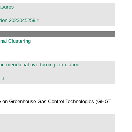
easures
ation.2023045259
onal Clustering
ic meridional overturning circulation
nce on Greenhouse Gas Control Technologies (GHGT-