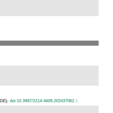
AGE).
doi:10.3997/2214-4609.202437062