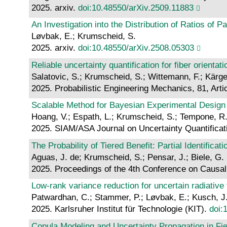
2025. arxiv.
doi:10.48550/arXiv.2509.11883
An Investigation into the Distribution of Ratios of P
Løvbak, E.; Krumscheid, S.
2025. arxiv.
doi:10.48550/arXiv.2508.05303
Reliable uncertainty quantification for fiber orient
Salatovic, S.; Krumscheid, S.; Wittemann, F.; Kärge
2025. Probabilistic Engineering Mechanics, 81, Art
Scalable Method for Bayesian Experimental Design wi
Hoang, V.; Espath, L.; Krumscheid, S.; Tempone, R
2025. SIAM/ASA Journal on Uncertainty Quantificat
The Probability of Tiered Benefit: Partial Identifica
Aguas, J. de; Krumscheid, S.; Pensar, J.; Biele, G.
2025. Proceedings of the 4th Conference on Causa
Low-rank variance reduction for uncertain radiative 
Patwardhan, C.; Stammer, P.; Løvbak, E.; Kusch, J
2025. Karlsruher Institut für Technologie (KIT).
doi:
Copula Modeling and Uncertainty Propagation in Fi