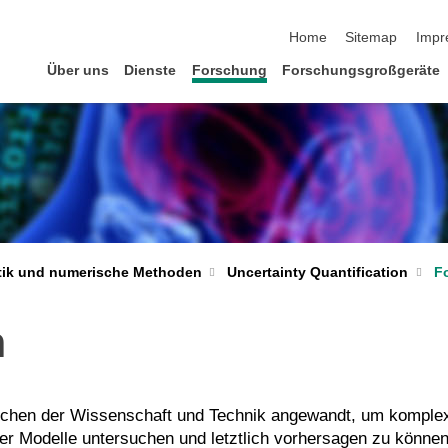
Navigation überspringen
Home
Sitemap
Impr
Über uns
Dienste
Forschung
Forschungsgroßgeräte
ik und numerische Methoden
Uncertainty Quantification
F
n
eichen der Wissenschaft und Technik angewandt, um komple
r Modelle untersuchen und letztlich vorhersagen zu können,