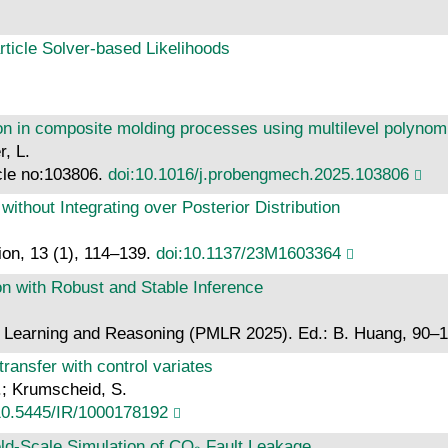
article Solver-based Likelihoods
ation in composite molding processes using multilevel polynom
r, L.
icle no:103806.
doi:10.1016/j.probengmech.2025.103806
thout Integrating over Posterior Distribution
.
ion, 13 (1), 114–139.
doi:10.1137/23M1603364
tion with Robust and Stable Inference
l Learning and Reasoning (PMLR 2025). Ed.: B. Huang, 90
transfer with control variates
.; Krumscheid, S.
10.5445/IR/1000178192
eld‐Scale Simulation of CO₂ Fault Leakage