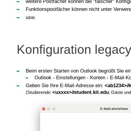
weitere Postfächer können bei "falscher" Konfig
Funktionspostfächer können nicht unter Verwen
usw.
Konfiguration legac
Beim ersten Starten von Outlook begrüßt Sie ein 
Outlook - Einstellungen - Konten - E-Mail-K
Geben Sie Ihre E-Mail-Adresse ein:
<ab1234>∂k
<uxxxx>∂student.kit.edu
(Studierende:
; Gäste und