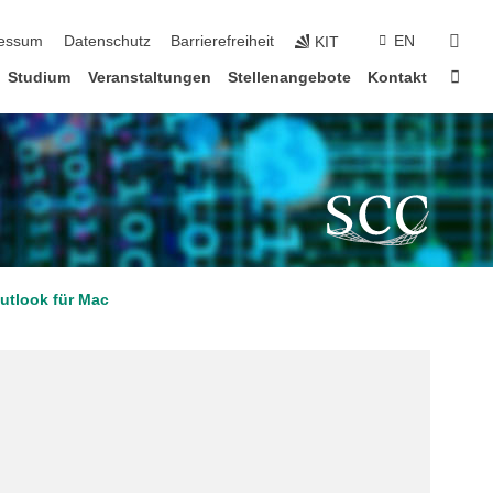
suc
essum
Datenschutz
Barrierefreiheit
EN
KIT
Star
Studium
Veranstaltungen
Stellenangebote
Kontakt
utlook für Mac