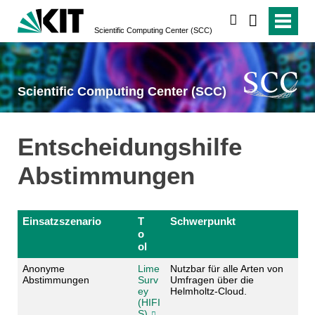
suchen
Scientific Computing Center (SCC)
Scientific Computing Center (SCC)
Entscheidungshilfe
Abstimmungen
Einsatzszenario
T
Schwerpunkt
o
ol
Anonyme
Lime
Nutzbar für alle Arten von
Abstimmungen
Surv
Umfragen über die
ey
Helmholtz-Cloud.
(HIFI
S)