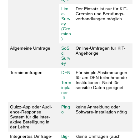
Lim
Der Ein­satz ist nur für KIT-
e­
Gremien und Berufungs­
Surv
ver­hand­lung­en möglich.
ey
(Gre
mien
)
Allgemeine Umfrage
SoS
Online-Umfragen für KIT-
ci
Angehörige
Surv
ey
Terminumfragen
DFN
Für simple Abstimmungen
-
für am DFN teilnehmende
Term
Institutionen. Nicht für
inpla
sensible Daten geeignet
ner
Quizz-App oder Audi­
Ping
keine An­meld­ung oder
ence-Res­ponse
o
Software-­Instal­la­tion nötig
System für die inter­
aktive Be­teili­gung in
der Lehre
Integrier­tes Umfrage-
Big­
kleine Um­fragen (auch