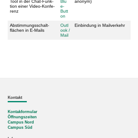
Tool in der Chat-Funk­
Blu
anonym)
tion einer Video-Konfe­
e­
renz
Butt
on
Ab­stim­mungs­schalt­
Outl
Ein­bind­ung in Mai­lver­kehr
flächen in E-Mails
ook /
Mail
Kontakt
Kontakformular
Öffnungszeiten
Campus Nord
Campus Süd