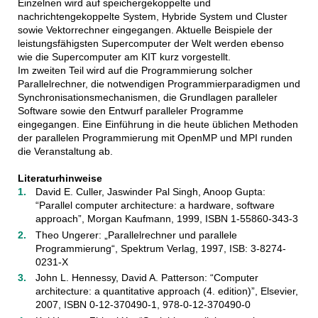
Einzelnen wird auf speichergekoppelte und
nachrichtengekoppelte System, Hybride System und Cluster
sowie Vektorrechner eingegangen. Aktuelle Beispiele der
leistungsfähigsten Supercomputer der Welt werden ebenso
wie die Supercomputer am KIT kurz vorgestellt.
Im zweiten Teil wird auf die Programmierung solcher
Parallelrechner, die notwendigen Programmierparadigmen und
Synchronisationsmechanismen, die Grundlagen paralleler
Software sowie den Entwurf paralleler Programme
eingegangen. Eine Einführung in die heute üblichen Methoden
der parallelen Programmierung mit OpenMP und MPI runden
die Veranstaltung ab.
Literaturhinweise
David E. Culler, Jaswinder Pal Singh, Anoop Gupta:
“Parallel computer architecture: a hardware, software
approach”, Morgan Kaufmann, 1999, ISBN 1-55860-343-3
Theo Ungerer: „Parallelrechner und parallele
Programmierung“, Spektrum Verlag, 1997, ISB: 3-8274-
0231-X
John L. Hennessy, David A. Patterson: “Computer
architecture: a quantitative approach (4. edition)”, Elsevier,
2007, ISBN 0-12-370490-1, 978-0-12-370490-0