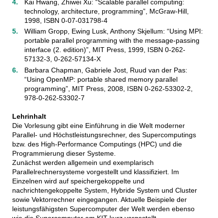
Kai Hwang, Zhiwei Xu: “Scalable parallel computing:
technology, architecture, programming”, McGraw-Hill,
1998, ISBN 0-07-031798-4
William Gropp, Ewing Lusk, Anthony Skjellum: “Using MPI:
portable parallel programming with the message-passing
interface (2. edition)”, MIT Press, 1999, ISBN 0-262-
57132-3, 0-262-57134-X
Barbara Chapman, Gabriele Jost, Ruud van der Pas:
“Using OpenMP: portable shared memory parallel
programming”, MIT Press, 2008, ISBN 0-262-53302-2,
978-0-262-53302-7
Lehrinhalt
Die Vorlesung gibt eine Einführung in die Welt moderner
Parallel- und Höchstleistungsrechner, des Supercomputings
bzw. des High-Performance Computings (HPC) und die
Programmierung dieser Systeme.
Zunächst werden allgemein und exemplarisch
Parallelrechnersysteme vorgestellt und klassifiziert. Im
Einzelnen wird auf speichergekoppelte und
nachrichtengekoppelte System, Hybride System und Cluster
sowie Vektorrechner eingegangen. Aktuelle Beispiele der
leistungsfähigsten Supercomputer der Welt werden ebenso
wie die Supercomputer am KIT kurz vorgestellt.