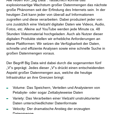
Alle reden von „Big Data“. Tatsächlich könnte das
explosionsartige Wachstum großer Datenmengen das nächste
große Phänomen seit der Erfindung des Internets sein. In der
heutigen Zeit kann jeder von überall auf Informationen
zugreifen und diese verarbeiten. Dabei produziert jeder von
uns zusätzlich eine Vielzahl digitaler Daten wie Videos, Audio,
Fotos, etc. Alleine auf YouTube werden jede Minute ca. 48
Stunden Videomaterial hochgeladen. Auch als Nutzer dieser
digitalen Produkte stellen wir erhebliche Anforderungen an
diese Plattformen: Wir setzen die Verfügbarkeit der Daten,
schnelle und effiziente Analysen sowie eine schnelle Suche in
großen Datenmengen voraus.
Der Begriff Big Data wird dabei durch die sogenannten fünf
„V“s geprägt. Jedes dieser „V“s drückt einen entscheidenden
Aspekt großer Datenmengen aus, welche die heutige
Infrastruktur an ihre Grenzen bringt:
Volume: Das Speichern, Verteilen und Analysieren von
Petabyte- oder sogar Zettabyteweise Daten
Variety: Das Verarbeiten einer Vielzahl unstrukturierter
Daten unterschiedlichster Datenformate
Velocity: Der dramatische Anstieg der erzeugten
Datenmenge