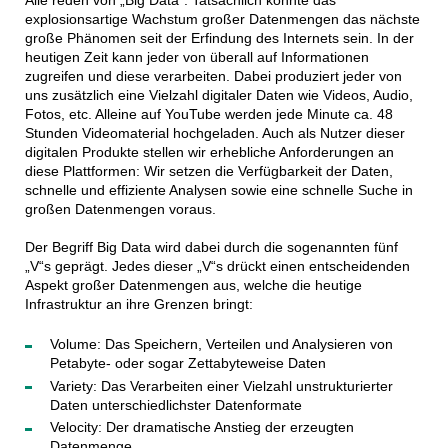
Alle reden von „Big Data“. Tatsächlich könnte das
explosionsartige Wachstum großer Datenmengen das nächste
große Phänomen seit der Erfindung des Internets sein. In der
heutigen Zeit kann jeder von überall auf Informationen
zugreifen und diese verarbeiten. Dabei produziert jeder von
uns zusätzlich eine Vielzahl digitaler Daten wie Videos, Audio,
Fotos, etc. Alleine auf YouTube werden jede Minute ca. 48
Stunden Videomaterial hochgeladen. Auch als Nutzer dieser
digitalen Produkte stellen wir erhebliche Anforderungen an
diese Plattformen: Wir setzen die Verfügbarkeit der Daten,
schnelle und effiziente Analysen sowie eine schnelle Suche in
großen Datenmengen voraus.
Der Begriff Big Data wird dabei durch die sogenannten fünf
„V“s geprägt. Jedes dieser „V“s drückt einen entscheidenden
Aspekt großer Datenmengen aus, welche die heutige
Infrastruktur an ihre Grenzen bringt:
Volume: Das Speichern, Verteilen und Analysieren von
Petabyte- oder sogar Zettabyteweise Daten
Variety: Das Verarbeiten einer Vielzahl unstrukturierter
Daten unterschiedlichster Datenformate
Velocity: Der dramatische Anstieg der erzeugten
Datenmenge