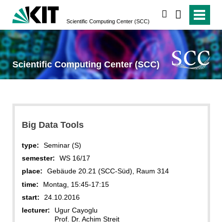
search
Scientific Computing Center (SCC)
Scientific Computing Center (SCC)
Big Data Tools
type:
Seminar (S)
semester:
WS 16/17
place:
Gebäude 20.21 (SCC-Süd), Raum 314
time:
Montag, 15:45-17:15
start:
24.10.2016
lecturer:
Ugur Cayoglu
Prof. Dr. Achim Streit