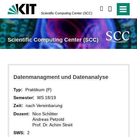
suchen
Scientific Computing Center (SCC)
Scientific Computing Center (SCC)
Datenmanagment und Datenanalyse
Typ:
Praktikum (P)
Semester:
WS 18/19
Zeit:
nach Vereinbarung
Dozent:
Nico Schlitter
Andreas Petzold
Prof. Dr. Achim Streit
SWS:
2