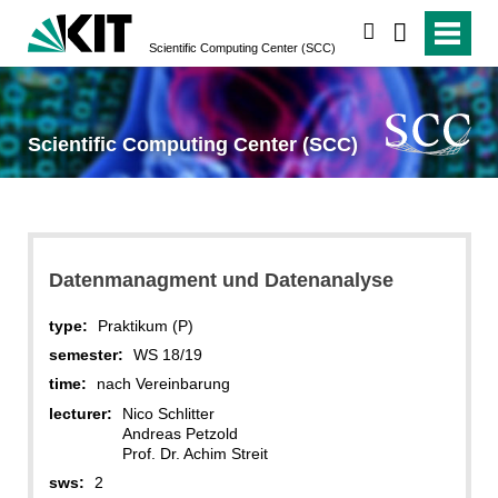
search
Scientific Computing Center (SCC)
Scientific Computing Center (SCC)
Datenmanagment und Datenanalyse
type:
Praktikum (P)
semester:
WS 18/19
time:
nach Vereinbarung
lecturer:
Nico Schlitter
Andreas Petzold
Prof. Dr. Achim Streit
sws:
2