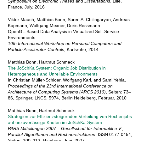
Symposium on Electronic Theses and Dissertations
, Lille,
France, July, 2016
Viktor Mauch, Matthias Bonn, Suren A. Chilingaryan, Andreas
Kopmann, Wolfgang Mexner, Doris Ressmann
OpenGL-Based Data Analysis in Virtualized Self-Service
Environments
10th International Workshop on Personal Computers and
Particle Accelerator Controls
, Karlsruhe, 2014
Matthias Bonn, Hartmut Schmeck
The JoSchKa System: Organic Job Distribution in
Heterogeneous and Unreliable Environments
In Christian Müller-Schloer, Wolfgang Karl, and Sami Yehia,
Proceedings of the 23rd International Conference on
Architecture of Computing Systems (ARCS 2010)
, Seiten: 73–
86, Springer, LNCS, 5974, Berlin Heidelberg, Februar, 2010
Matthias Bonn, Hartmut Schmeck
Strategien zur Effizienzsteigernden Verteilung von Rechenjobs
auf unzuverlässige Knoten im JoSchKa-System
PARS Mitteilungen 2007 – Gesellschaft für Informatik e.V.,
Parallel-Algorithmen und Rechnerstrukturen
, ISSN 0177-0454,
Seiten: 100–113, Hamburg, Juni, 2007