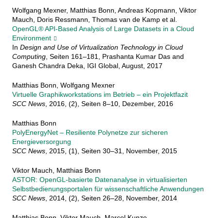
Wolfgang Mexner, Matthias Bonn, Andreas Kopmann, Viktor
Mauch, Doris Ressmann, Thomas van de Kamp et al.
OpenGL® API-Based Analysis of Large Datasets in a Cloud
Environment
In
Design and Use of Virtualization Technology in Cloud
Computing
, Seiten 161–181,
Prashanta Kumar Das and
Ganesh Chandra Deka
, IGI Global, August, 2017
Matthias Bonn, Wolfgang Mexner
Virtuelle Graphikworkstations im Betrieb – ein Projektfazit
SCC News
, 2016, (2), Seiten 8–10, Dezember, 2016
Matthias Bonn
PolyEnergyNet – Resiliente Polynetze zur sicheren
Energieversorgun
g
SCC News
, 2015, (1), Seiten 30–31, November, 2015
Viktor Mauch, Matthias Bonn
ASTOR: OpenGL-basierte Datenanalyse in virtualisierten
Selbstbedienungsportalen für wissenschaftliche Anwendungen
SCC News
, 2014, (2), Seiten 26–28, November, 2014
Matthias Bonn, Viktor Mauch, Marcel Kunze